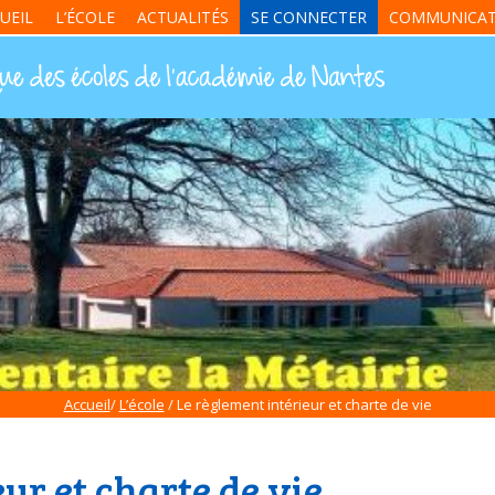
UEIL
L’ÉCOLE
ACTUALITÉS
SE CONNECTER
COMMUNICAT
Accueil
/
L’école
/ Le règlement intérieur et charte de vie
ur et charte de vie