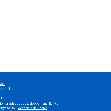
act
onnecter
TS :
tion graphique et développement :
Edifice
right © 2026
Académie de Nantes