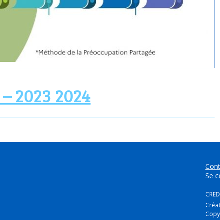
 – 2023 2024
Cont
Se c
CREDI
Créa
Copy